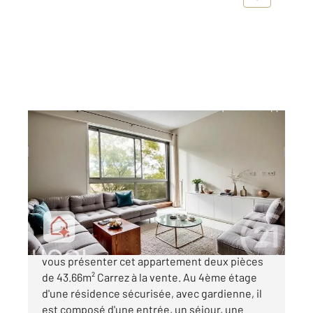
PARIS 75019
2
43,66 m
, 2 pièces
Ref : 9294
Appartement F2 à vendre
299 000 €
Rue d'Aubervilliers // Nous avons le plaisir de
vous présenter cet appartement deux pièces
de 43.66m² Carrez à la vente. Au 4ème étage
d'une résidence sécurisée, avec gardienne, il
est composé d'une entrée, un séjour, une