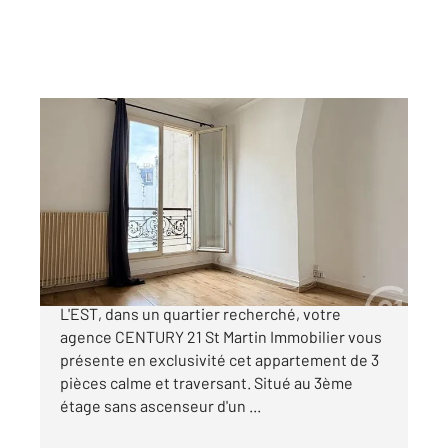
PARIS 75010
2
42,74 m
, 3 pièces
Ref : 9331
Appartement F3 à vendre
430 000 €
EXCLUSIVITE ! RUE DE LA FIDELITE / GARE DE
L'EST, dans un quartier recherché, votre
agence CENTURY 21 St Martin Immobilier vous
présente en exclusivité cet appartement de 3
pièces calme et traversant. Situé au 3ème
étage sans ascenseur d'un ...