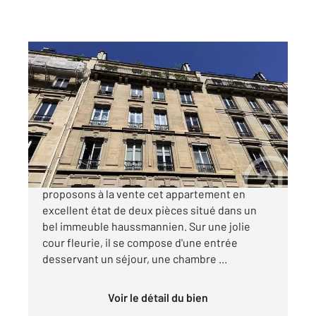
PARIS 75010
2
34,76 m
, 2 pièces
Ref : 9315
Appartement F2 à vendre
354 000 €
LOUIS BLANC // RUE CAIL : Nous vous
proposons à la vente cet appartement en
excellent état de deux pièces situé dans un
bel immeuble haussmannien. Sur une jolie
cour fleurie, il se compose d'une entrée
desservant un séjour, une chambre ...
Voir le détail du bien