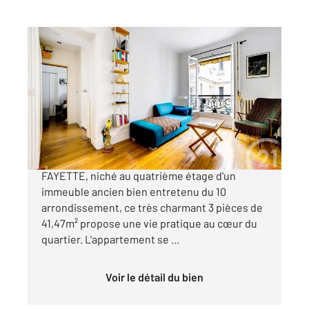
PARIS 75010
2
41,47 m
, 3 pièces
Ref : 9319
Appartement F3 à vendre
438 000 €
COUP DE COEUR EN EXCLUSIVITE !!! RUE LA
FAYETTE, niché au quatrième étage d'un
immeuble ancien bien entretenu du 10
arrondissement, ce très charmant 3 pièces de
41,47m² propose une vie pratique au cœur du
quartier. L'appartement se ...
Voir le détail du bien