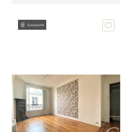
Exclusivité
PARIS 75010
2
47,53 m
, 3 pièces
Ref : 9287
Appartement F3 à vendre
400 000 €
EXCLUSIVITE !!! FAUBOURG SAINT MARTIN /