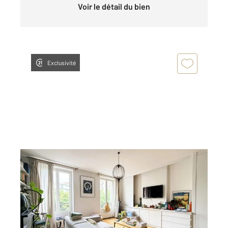
Voir le détail du bien
Exclusivité
PARIS 75019
2
44,03 m
, 2 pièces
Ref : 9350
Appartement F2 à vendre
420 000 €