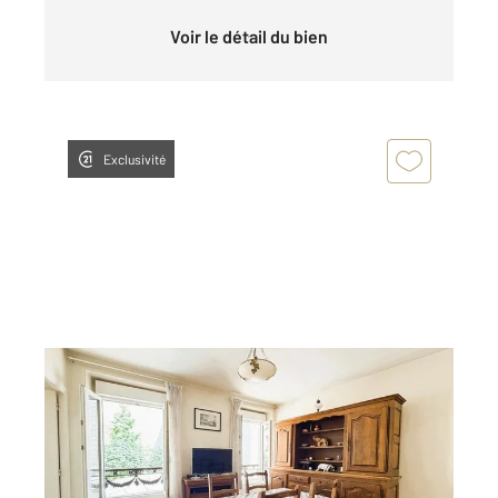
Voir le détail du bien
Exclusivité
PARIS 75019
2
47,60 m
, 3 pièces
Ref : 8945
Appartement F3 à vendre
420 000 €