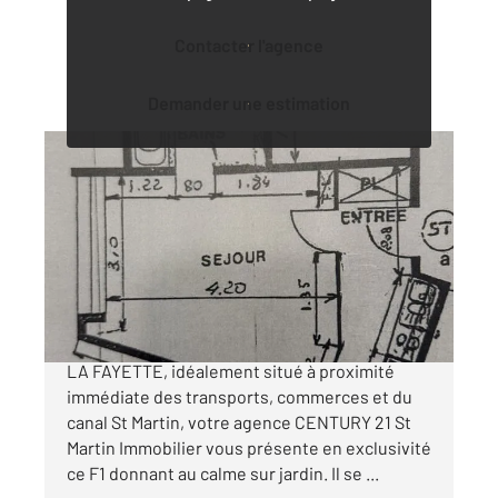
Contacter l'agence
Demander une estimation
PARIS 75010
2
26,41 m
, 1 pièce
Ref : 9347
Appartement F1 à vendre
265 000 €
EXCLUSIVITE CENTURY 21 !!! LOUIS BLANC /
LA FAYETTE, idéalement situé à proximité
immédiate des transports, commerces et du
canal St Martin, votre agence CENTURY 21 St
Martin Immobilier vous présente en exclusivité
ce F1 donnant au calme sur jardin. Il se ...