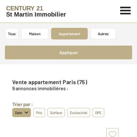
CENTURY 21
St Martin Immobilier
Tous
Maison
Appartement
Autres
Appliquer
Vente appartement Paris (75)
9 annonces immobilières :
Trier par :
Date
Prix
Surface
Exclusivité
DPE